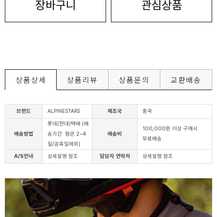
장바구니
관심상품
상품상세
상품리뷰
상품문의
교환배송
브랜드
ALPINESTARS
제조국
중국
롯데(현대)택배 (배
100,000원 이상 구매시
배송방법
송기간: 평균 2~4
배송비
무료배송
일/공휴일제외)
A/S안내
상세설명 참조
담당자 연락처
상세설명 참조