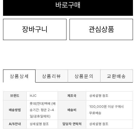
바로구매
장바구니
관심상품
상품상세
상품리뷰
상품문의
교환배송
브랜드
HJC
제조국
상세설명 참조
롯데(현대)택배 (배
100,000원 이상 구매시
배송방법
송기간: 평균 2~4
배송비
무료배송
일/공휴일제외)
A/S안내
상세설명 참조
담당자 연락처
상세설명 참조