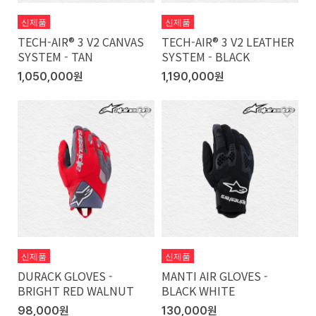
신제품
신제품
TECH-AIR® 3 V2 CANVAS
TECH-AIR® 3 V2 LEATHER
SYSTEM - TAN
SYSTEM - BLACK
1,050,000원
1,190,000원
신제품
신제품
DURACK GLOVES -
MANTI AIR GLOVES -
BRIGHT RED WALNUT
BLACK WHITE
98,000원
130,000원