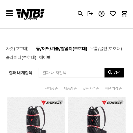
Toggle
navigation
자켓(보호대)
등/어깨/가슴/팔꿈치(보호대)
무릎/골반(보호대)
슬라이더(보호대)
에어백
검색
결과 내 재검색
신제품 순
제품명 순
낮은 가격 순
높은 가격 순