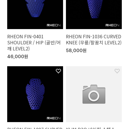
RHEON FIN-0401
RHEON FIN-1036 CURVED
SHOULDER / HIP (골반/어
KNEE (무릎/팔꿈치 LEVEL2)
깨 LEVEL2)
58,000원
46,000원