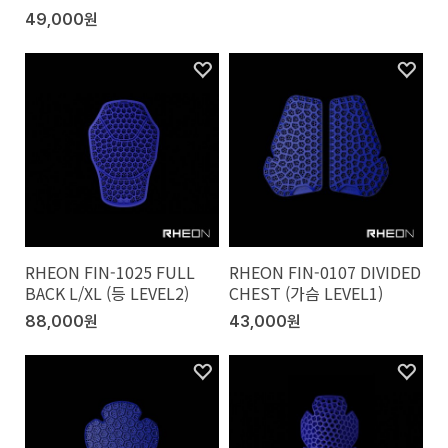
49,000원
RHEON FIN-1025 FULL
RHEON FIN-0107 DIVIDED
BACK L/XL (등 LEVEL2)
CHEST (가슴 LEVEL1)
88,000원
43,000원