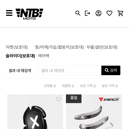
Toggle
navigation
자켓(보호대)
등/어깨/가슴/팔꿈치(보호대)
무릎/골반(보호대)
슬라이더(보호대)
에어백
검색
결과 내 재검색
신제품 순
제품명 순
낮은 가격 순
높은 가격 순
품절