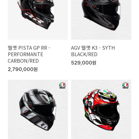
헬멧 PISTA GP RR -
AGV 헬멧 K3 - SYTH
PERFORMANTE
BLACK/RED
CARBON/RED
529,000원
2,790,000원