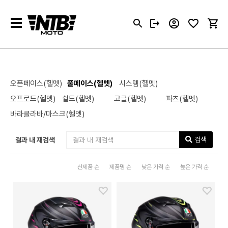
Toggle
navigation
오픈페이스(헬멧)
풀페이스(헬멧)
시스템(헬멧)
오프로드(헬멧)
쉴드(헬멧)
고글(헬멧)
파츠(헬멧)
바라클라바/마스크(헬멧)
검색
결과 내 재검색
신제품 순
제품명 순
낮은 가격 순
높은 가격 순