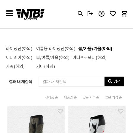
Toggle
navigation
라이딩진(하의)
여름용 라이딩진(하의)
봄/가을/겨울(하의)
이너웨어(하의)
봄/여름/가을(하의)
이너프로텍터(하의)
가죽(하의)
기타(하의)
검색
결과 내 재검색
신제품 순
제품명 순
낮은 가격 순
높은 가격 순