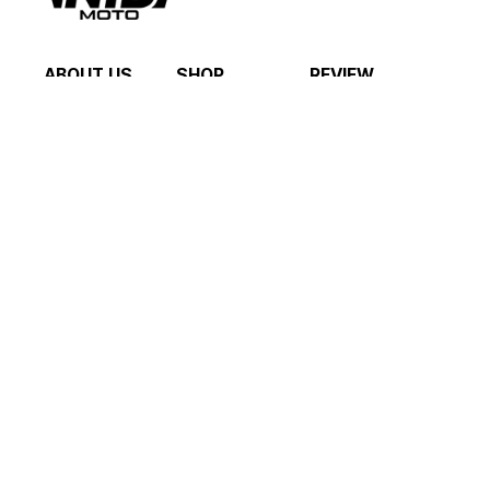
ABOUT US
SHOP
REVIEW
회사 소개
카테고리
전체 리뷰
매장 안내
기획전
HELP
MY PAGE
공지사항
쇼핑
FAQ
계정
1:1 문의
문의
CS 안내
혜택 안내