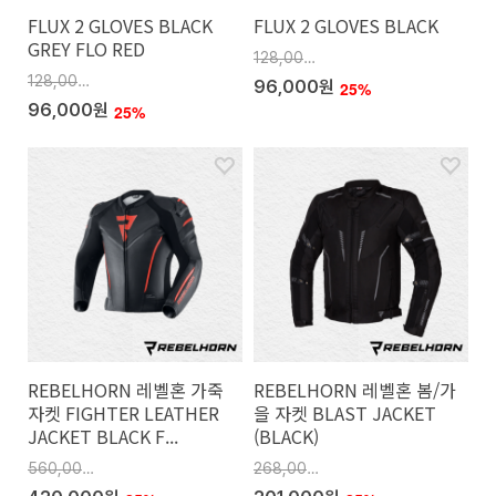
FLUX 2 GLOVES BLACK
FLUX 2 GLOVES BLACK
GREY FLO RED
128,000원
128,000원
96,000원
25%
96,000원
25%
REBELHORN 레벨혼 가죽
REBELHORN 레벨혼 봄/가
자켓 FIGHTER LEATHER
을 자켓 BLAST JACKET
JACKET BLACK F...
(BLACK)
560,000원
268,000원