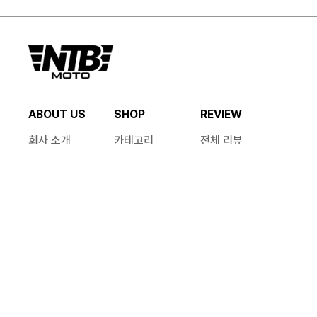
ABOUT US
SHOP
REVIEW
회사 소개
카테고리
전체 리뷰
매장 안내
기획전
HELP
MY PAGE
공지사항
쇼핑
FAQ
계정
1:1 문의
문의
CS 안내
혜택 안내