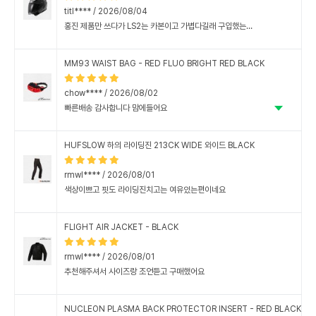
titl**** / 2026/08/04
홍진 제품만 쓰다가 LS2는 카본이고 가볍다길래 구입했는데 써보고 주행해봐야 알겠지만 헬멧 자체는 가볍고 탄탄해요. 내부 썬바이져도 있고 윈드실드도 투명(기본 세팅), 검정(추가 동봉) 두가지로 견고하네요. 아참...핀락 필름도 있어 겨울에 유용하게 쓸 수 있겠네요. 여러모로 ㄱ핸찮아 보이네요.
MM93 WAIST BAG - RED FLUO BRIGHT RED BLACK
chow**** / 2026/08/02
빠른배송 감사합니다 맘에들어요
HUFSLOW 하의 라이딩진 213CK WIDE 와이드 BLACK
rmwl**** / 2026/08/01
색상이쁘고 핏도 라이딩진치고는 여유있는편이네요
와이드한 느낌은 전혀없고 슬림스트레이트정도 됩니다
FLIGHT AIR JACKET - BLACK
rmwl**** / 2026/08/01
추천해주셔서 사이즈랑 조언듣고 구매했어요
시원하고 좋은데 소매가 좀 하자네요ㅠㅠ 차라리 벨크로 조절할수있게 해주지....
워머처럼 걸고 장갑끼면 엄청 불펀해여
NUCLEON PLASMA BACK PROTECTOR INSERT - RED BLACK