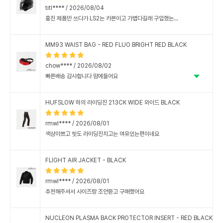
titl**** / 2026/08/04
홍진 제품만 쓰다가 LS2는 카본이고 가볍다길래 구입했는데 써보고 주행해봐야 알겠지만 헬멧 자체는 가볍고 탄탄해요. 내부 썬바이져도 있고 윈드실드도 투명(기본 세팅), 검정(추가 동봉) 두가지로 견고하네요. 아참...핀락 필름도 있어 겨울에 유용하게 쓸 수 있겠네요. 여러모로 ㄱ핸찮아 보이네요.
MM93 WAIST BAG - RED FLUO BRIGHT RED BLACK
chow**** / 2026/08/02
빠른배송 감사합니다 맘에들어요
HUFSLOW 하의 라이딩진 213CK WIDE 와이드 BLACK
rmwl**** / 2026/08/01
색상이쁘고 핏도 라이딩진치고는 여유있는편이네요
와이드한 느낌은 전혀없고 슬림스트레이트정도 됩니다
FLIGHT AIR JACKET - BLACK
rmwl**** / 2026/08/01
추천해주셔서 사이즈랑 조언듣고 구매했어요
시원하고 좋은데 소매가 좀 하자네요ㅠㅠ 차라리 벨크로 조절할수있게 해주지....
워머처럼 걸고 장갑끼면 엄청 불펀해여
NUCLEON PLASMA BACK PROTECTOR INSERT - RED BLACK