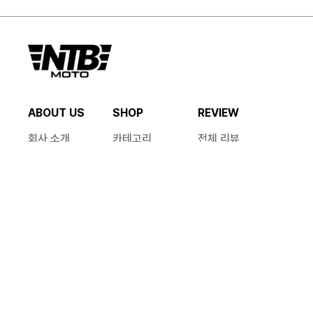
ABOUT US
SHOP
REVIEW
회사 소개
카테고리
전체 리뷰
매장 안내
기획전
HELP
MY PAGE
공지사항
쇼핑
FAQ
계정
1:1 문의
문의
CS 안내
혜택 안내